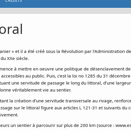
CRÉDITS
oral
ier » et il a été créé sous la Révolution par l’Administration des
 du XXe siècle.
mence à mettre en oeuvre une politique de désenclavement des 
 accessibles au public. Puis, c’est la loi no 1285 du 31 décemb
tuant une servitude de passage le long du littoral, d’une largeur
onne véritablement vie au sentier.
ttant la création d’une servitude transversale au rivage, renforc
assage sur le littoral figure aux articles L 121-31 et suivants du
usivement.
meneurs un sentier à parcourir sur plus de 200 km (source : www.