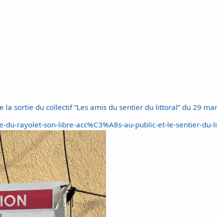
la sortie du collectif “Les amis du sentier du littoral” du 29 m
du-rayolet-son-libre-acc%C3%A8s-au-public-et-le-sentier-du-li