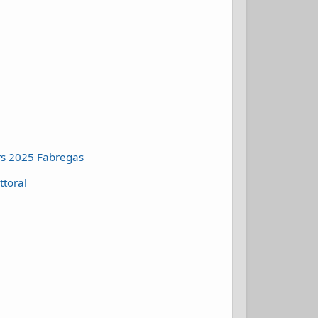
ars 2025 Fabregas
:
ttoral
Sentier
du
Littoral