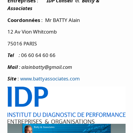
Entreprises
:
IDP Conseil
et
Batty &
Associates
Coordonnées
: Mr BATTY Alain
12 Av Vion Whitcomb
75016 PARIS
Tel
:
06 60 64 60 66
Mail
: alainbatty@gmail.com
Site
:
www.battyassociates.com