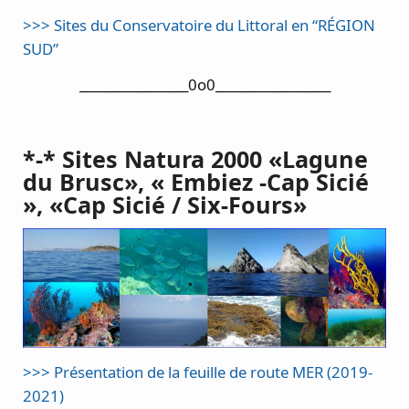
>>> Sites du Conservatoire du Littoral en “RÉGION
SUD”
_________________0o0__________________
*-*
Sites Natura 2000 «Lagune
du Brusc», « Embiez -Cap Sicié
», «Cap Sicié / Six-Fours»
>>> Présentation de la feuille de route MER (2019-
2021)