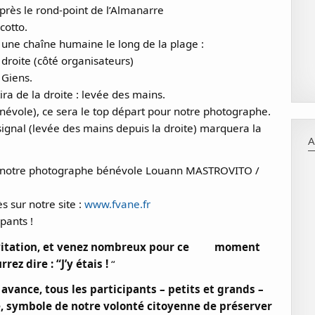
après le rond-point de l’Almanarre
cotto.
une chaîne humaine le long de la plage :
 droite (côté organisateurs)
 Giens.
ira de la droite : levée des mains.
énévole), ce sera le top départ pour notre photographe.
signal (levée des mains depuis la droite) marquera la
A
ar notre photographe bénévole Louann MASTROVITO /
ès sur notre site :
www.fvane.fr
ipants !
’invitation, et venez nombreux pour ce moment
rez dire : “J’y étais !
“
ance, tous les participants – petits et grands –
, symbole de notre volonté citoyenne de préserver