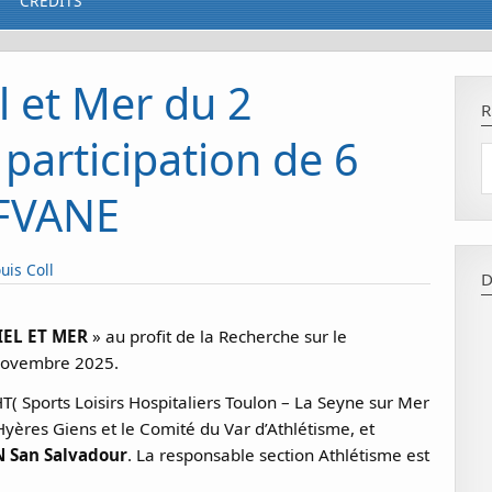
CRÉDITS
l et Mer du 2
R
participation de 6
 FVANE
uis Coll
D
IEL ET MER
» au profit de la Recherche sur le
 novembre 2025.
HT( Sports Loisirs Hospitaliers Toulon – La Seyne sur Mer
 Hyères Giens et le Comité du Var d’Athlétisme, et
 San Salvadour
. La responsable section Athlétisme est