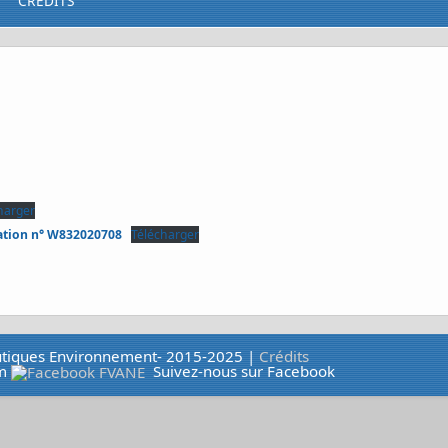
CRÉDITS
harger
iation n° W832020708
Télécharger
autiques Environnement- 2015-2025 |
Crédits
m
Suivez-nous sur Facebook